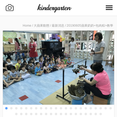
Home
/
大蘋果動態
/
最新消息
/
20190605蘋果奶奶<包肉粽>教學