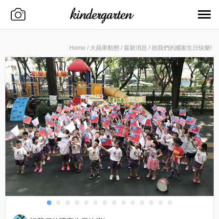
Home
/
大蘋果動態
/
最新消息
/
祝我們的國家生日快樂!