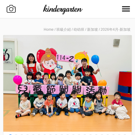
Home
/
班級介紹
/
幼幼班
/
新加坡
/
2026年4月-新加坡