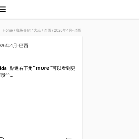
Home
/
班級介紹
/
大班
/
巴西
/
2026年4月-巴西
026年4月-巴西
"more"
ids
點選右下角
可以看到更
片
哦^^...